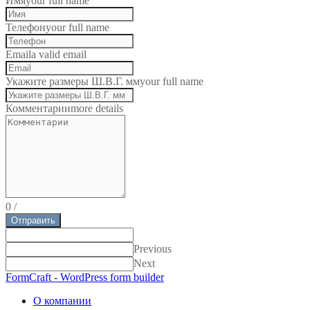
Имя
your full name
Телефон
your full name
Email
a valid email
Укажите размеры Ш.В.Г. мм
your full name
Комментарии
more details
0
/
Отправить
Previous
Next
FormCraft - WordPress form builder
О компании