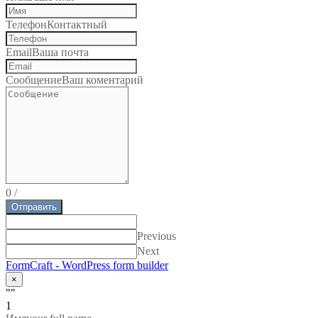
Телефон
Контактный
Email
Ваша почта
Сообщение
Ваш коментарий
0
/
Отправить
Previous
Next
FormCraft - WordPress form builder
×
""
1