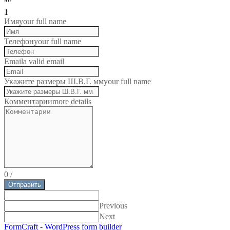
""
1
Имя
your full name
Телефон
your full name
Email
a valid email
Укажите размеры Ш.В.Г. мм
your full name
Комментарии
more details
0
/
Отправить
Previous
Next
FormCraft - WordPress form builder