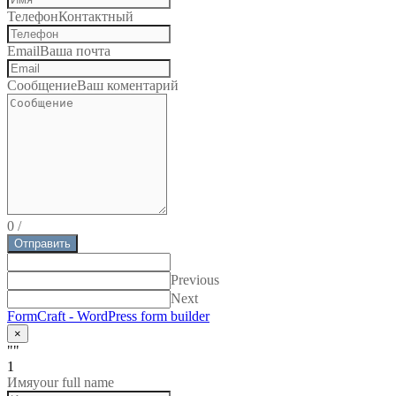
Телефон
Контактный
Email
Ваша почта
Сообщение
Ваш коментарий
0
/
Отправить
Previous
Next
FormCraft - WordPress form builder
×
""
1
Имя
your full name