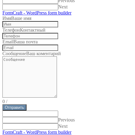
Previous
Next
FormCraft - WordPress form builder
Имя
Ваше имя
Телефон
Контактный
Email
Ваша почта
Сообщение
Ваш коментарий
0
/
Отправить
Previous
Next
FormCraft - WordPress form builder