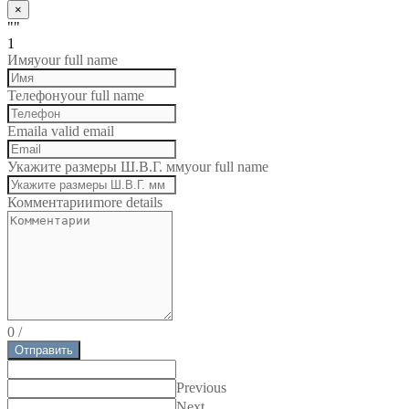
×
""
1
Имя
your full name
Телефон
your full name
Email
a valid email
Укажите размеры Ш.В.Г. мм
your full name
Комментарии
more details
0
/
Отправить
Previous
Next