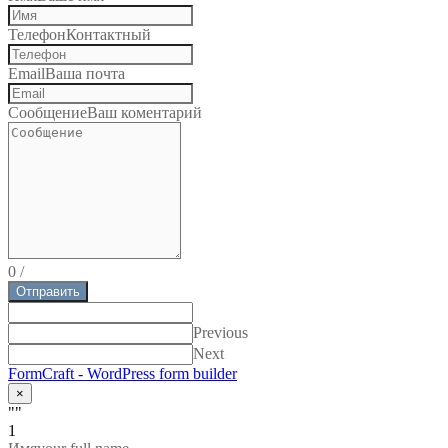
Телефон
Контактный
Email
Ваша почта
Сообщение
Ваш коментарий
0
/
Отправить
Previous
Next
FormCraft - WordPress form builder
×
""
1