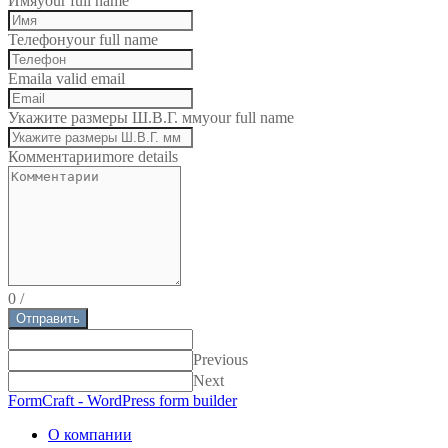
Имя
your full name
Телефон
your full name
Email
a valid email
Укажите размеры Ш.В.Г. мм
your full name
Комментарии
more details
0
/
Отправить
Previous
Next
FormCraft - WordPress form builder
О компании