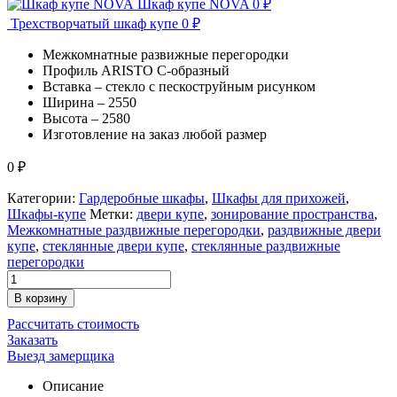
Шкаф купе NOVA
0
₽
Трехстворчатый шкаф купе
0
₽
Межкомнатные развижные перегородки
Профиль ARISTO С-образный
Вставка – стекло с пескоструйным рисунком
Ширина – 2550
Высота – 2580
Изготовление на заказ любой размер
0
₽
Категории:
Гардеробные шкафы
,
Шкафы для прихожей
,
Шкафы-купе
Метки:
двери купе
,
зонирование пространства
,
Межкомнатные раздвижные перегородки
,
раздвижные двери
купе
,
стеклянные двери купе
,
стеклянные раздвижные
перегородки
В корзину
Рассчитать стоимость
Заказать
Выезд замерщика
Описание