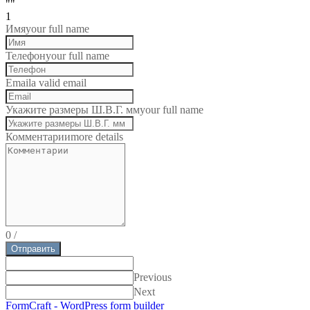
""
1
Имя
your full name
Телефон
your full name
Email
a valid email
Укажите размеры Ш.В.Г. мм
your full name
Комментарии
more details
0
/
Отправить
Previous
Next
FormCraft - WordPress form builder