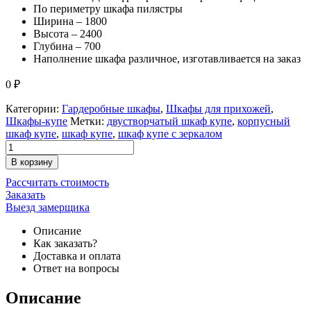
По периметру шкафа пилястры
Ширина – 1800
Высота – 2400
Глубина – 700
Наполнение шкафа различное, изготавливается на заказ
0
₽
Категории:
Гардеробные шкафы
,
Шкафы для прихожей
,
Шкафы-купе
Метки:
двустворчатый шкаф купе
,
корпусный
шкаф купе
,
шкаф купе
,
шкаф купе с зеркалом
В корзину
Рассчитать стоимость
Заказать
Выезд замерщика
Описание
Как заказать?
Доставка и оплата
Ответ на вопросы
Описание