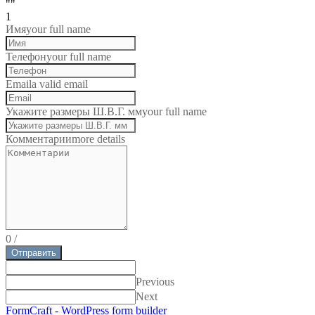
""
1
Имя
your full name
Телефон
your full name
Email
a valid email
Укажите размеры Ш.В.Г. мм
your full name
Комментарии
more details
0
/
Отправить
Previous
Next
FormCraft - WordPress form builder