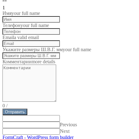
""
1
Имя
your full name
Телефон
your full name
Email
a valid email
Укажите размеры Ш.В.Г. мм
your full name
Комментарии
more details
0
/
Отправить
Previous
Next
FormCraft - WordPress form builder