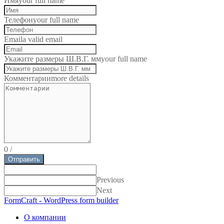
Имя
your full name
Телефон
your full name
Email
a valid email
Укажите размеры Ш.В.Г. мм
your full name
Комментарии
more details
0
/
Отправить
Previous
Next
FormCraft - WordPress form builder
О компании