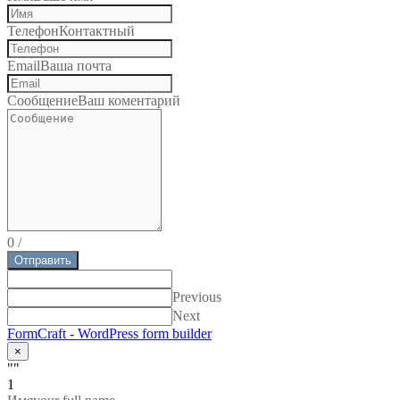
Телефон
Контактный
Email
Ваша почта
Сообщение
Ваш коментарий
0
/
Отправить
Previous
Next
FormCraft - WordPress form builder
×
""
1