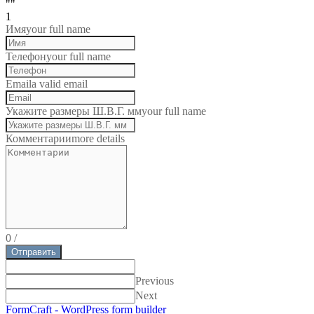
""
1
Имя
your full name
Телефон
your full name
Email
a valid email
Укажите размеры Ш.В.Г. мм
your full name
Комментарии
more details
0
/
Отправить
Previous
Next
FormCraft - WordPress form builder