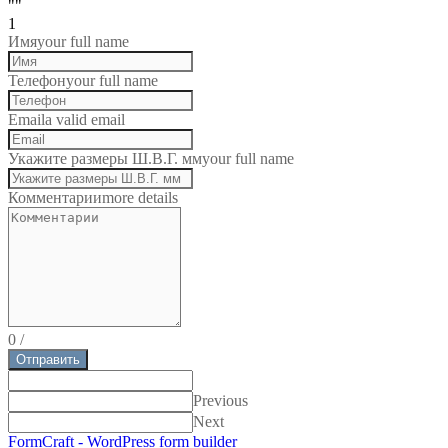
""
1
Имя
your full name
Телефон
your full name
Email
a valid email
Укажите размеры Ш.В.Г. мм
your full name
Комментарии
more details
0
/
Отправить
Previous
Next
FormCraft - WordPress form builder