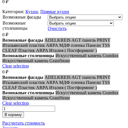
0
₽
Категории:
Кухни
,
Прямые кухни
Возможные фасады
Возможные
столешницы
Очистить
0
₽
Возможные фасады
ADELKREIS
AGT панель
PRINT
Итальянский пластик ARPA
МДФ пленка
Панели TSS
CLEAF
Пластик ARPA Италия ( Постформинг )
Возможные столешницы
Искусственный камень Granilux
Искусственный камень GraniStone
Clear selection
0
₽
Возможные фасады
ADELKREIS
AGT панель
PRINT
Итальянский пластик ARPA
МДФ пленка
Панели TSS
CLEAF
Пластик ARPA Италия ( Постформинг )
Возможные столешницы
Искусственный камень Granilux
Искусственный камень GraniStone
Clear selection
В корзину
Рассчитать стоимость