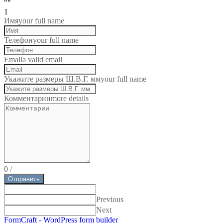
""
1
Имя
your full name
Телефон
your full name
Email
a valid email
Укажите размеры Ш.В.Г. мм
your full name
Комментарии
more details
0
/
Отправить
Previous
Next
FormCraft - WordPress form builder