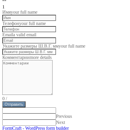
""
1
Имя
your full name
Телефон
your full name
Email
a valid email
Укажите размеры Ш.В.Г. мм
your full name
Комментарии
more details
0
/
Отправить
Previous
Next
FormCraft - WordPress form builder