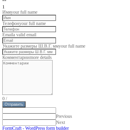
""
1
Имя
your full name
Телефон
your full name
Email
a valid email
Укажите размеры Ш.В.Г. мм
your full name
Комментарии
more details
0
/
Отправить
Previous
Next
FormCraft - WordPress form builder