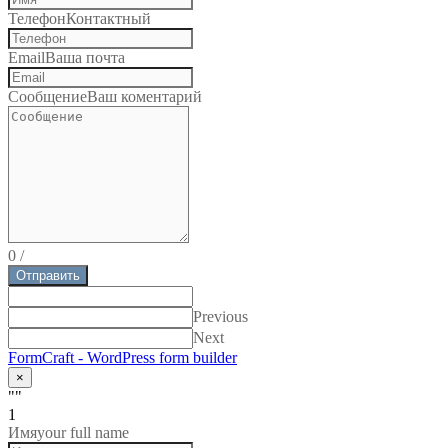
Телефон
Контактный
Email
Ваша почта
Сообщение
Ваш коментарий
0
/
Отправить
Previous
Next
FormCraft - WordPress form builder
×
""
1
Имя
your full name