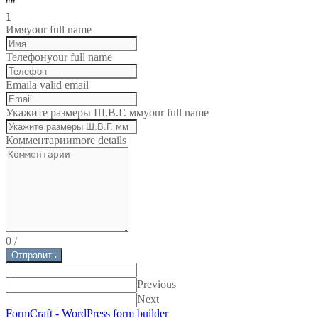
""
1
Имя
your full name
Телефон
your full name
Email
a valid email
Укажите размеры Ш.В.Г. мм
your full name
Комментарии
more details
0
/
Отправить
Previous
Next
FormCraft - WordPress form builder