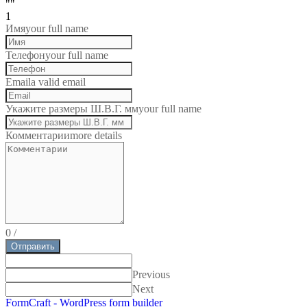
""
1
Имя
your full name
Телефон
your full name
Email
a valid email
Укажите размеры Ш.В.Г. мм
your full name
Комментарии
more details
0
/
Отправить
Previous
Next
FormCraft - WordPress form builder