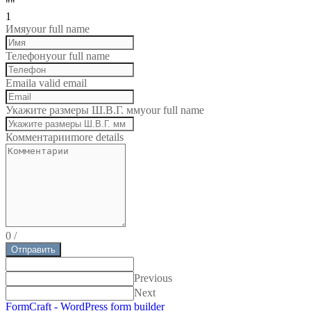
""
1
Имя
your full name
Телефон
your full name
Email
a valid email
Укажите размеры Ш.В.Г. мм
your full name
Комментарии
more details
0
/
Отправить
Previous
Next
FormCraft - WordPress form builder