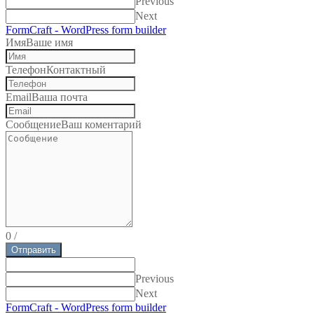
Previous
Next
FormCraft - WordPress form builder
Имя
Ваше имя
Телефон
Контактный
Email
Ваша почта
Сообщение
Ваш коментарий
0
/
Отправить
Previous
Next
FormCraft - WordPress form builder