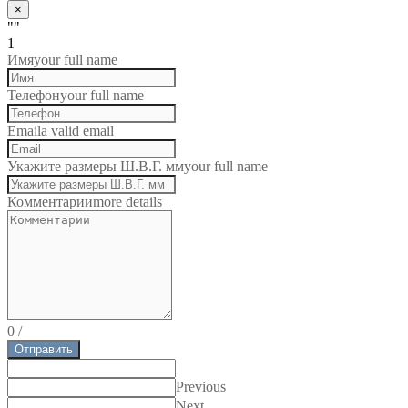
×
""
1
Имя
your full name
Телефон
your full name
Email
a valid email
Укажите размеры Ш.В.Г. мм
your full name
Комментарии
more details
0
/
Отправить
Previous
Next