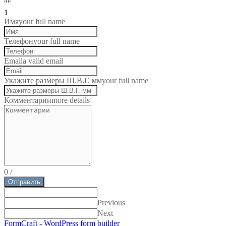
""
1
Имя
your full name
Телефон
your full name
Email
a valid email
Укажите размеры Ш.В.Г. мм
your full name
Комментарии
more details
0
/
Отправить
Previous
Next
FormCraft - WordPress form builder